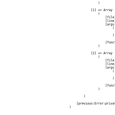
                )

            [1] => Array

                (

                    [file
                    [line]
                    [args]
                        (

                         
                        )

                    [func
                )

            [2] => Array

                (

                    [file
                    [line]
                    [args]
                        (

                         
                        )

                    [func
                )

        )

    [previous:Error:privat