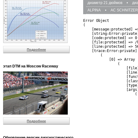
диаметр 21 дюймов
•
ди
ALPINA
•
AC SCHNITZER
Error Object

(

    [message:protected] =
    [string:Error:private]
    [code:protected] => 0

    [file:protected] => /
    [line:protected] => 56
Подробнее
    [trace:Error:private] 
        (

            [0] => Array

                (

этап DTM на Moscow Raceway
                    [file
                    [line]
                    [funct
                    [clas
                    [type]
                    [args]
                        (

                          
                          
                         
                         
                          
Подробнее
                          
                          
                         
                         
Обновление версии диагностического