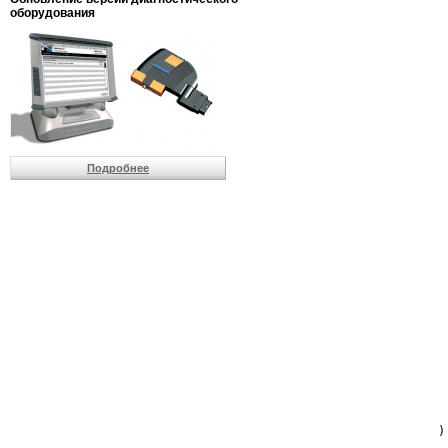
                         
оборудования
                         
                          
                          
                          
                          
                         
                          
                          
                          
Подробнее
                         
                         
                         
                         
                         
                         
                         
                         
                         
                         
                         
                         
                         
                         
                         
                         
                          
                        )
