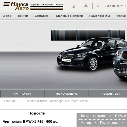
Вход на сайт
|
Р
О нас
Тюнинг
Двигатели
Удаление экологии
Наши проекты
Форум
ЧИП-ТЮНИНГ
RAPID МОДУЛЬ
РЕМОНТ ЭБУ
Главная
Тюнинг каталог - автосервис «Наука-Авто»
Новости
Тюнинг-каталог
>
BMW 6 
Чип-тюнинг BMW Х5 F15 - 600 лс.
Мотор
•
Глушитель
•