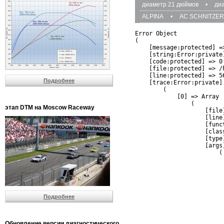
диаметр 21 дюймов
•
ди
ALPINA
•
AC SCHNITZER
Error Object

(

    [message:protected] =
    [string:Error:private]
    [code:protected] => 0

    [file:protected] => /
    [line:protected] => 56
Подробнее
    [trace:Error:private] 
        (

            [0] => Array

                (

этап DTM на Moscow Raceway
                    [file
                    [line]
                    [funct
                    [clas
                    [type]
                    [args]
                        (

                          
                          
                         
                         
                          
Подробнее
                          
                          
                         
                         
Обновление версии диагностического