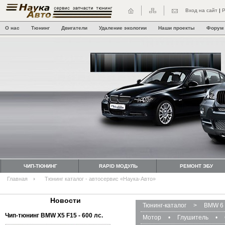
Вход на сайт
|
Р
О нас
Тюнинг
Двигатели
Удаление экологии
Наши проекты
Форум
ЧИП-ТЮНИНГ
RAPID МОДУЛЬ
РЕМОНТ ЭБУ
Главная
Тюнинг каталог - автосервис «Наука-Авто»
Новости
Тюнинг-каталог
>
BMW 6 
Чип-тюнинг BMW Х5 F15 - 600 лс.
Мотор
•
Глушитель
•