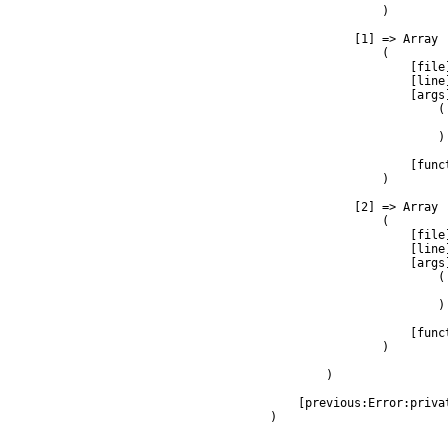
                )

            [1] => Array

                (

                    [file
                    [line]
                    [args]
                        (

                         
                        )

                    [func
                )

            [2] => Array

                (

                    [file
                    [line]
                    [args]
                        (

                         
                        )

                    [func
                )

        )

    [previous:Error:privat