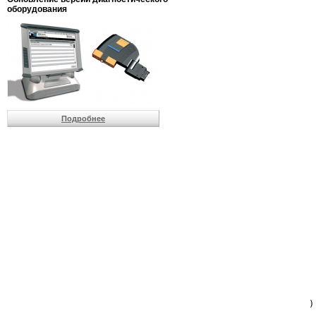
                         
оборудования
                         
                          
                          
                          
                          
                         
                          
                          
                          
Подробнее
                         
                         
                         
                         
                         
                         
                         
                         
                         
                         
                         
                         
                         
                         
                         
                         
                          
                        )
