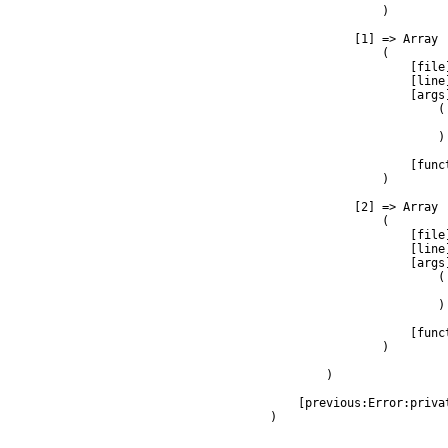
                )

            [1] => Array

                (

                    [file
                    [line]
                    [args]
                        (

                         
                        )

                    [func
                )

            [2] => Array

                (

                    [file
                    [line]
                    [args]
                        (

                         
                        )

                    [func
                )

        )

    [previous:Error:privat