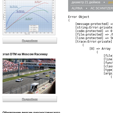
диаметр 21 дюймов
•
ди
ALPINA
•
AC SCHNITZER
Error Object

(

    [message:protected] =
    [string:Error:private]
    [code:protected] => 0

    [file:protected] => /
    [line:protected] => 56
Подробнее
    [trace:Error:private] 
        (

            [0] => Array

                (

этап DTM на Moscow Raceway
                    [file
                    [line]
                    [funct
                    [clas
                    [type]
                    [args]
                        (

                          
                          
                         
                         
                          
Подробнее
                          
                          
                         
                         
Обновление версии диагностического