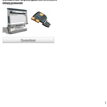
                         
оборудования
                         
                          
                          
                          
                          
                         
                          
                          
                          
Подробнее
                         
                         
                         
                         
                         
                         
                         
                         
                         
                         
                         
                         
                         
                         
                         
                         
                          
                        )
