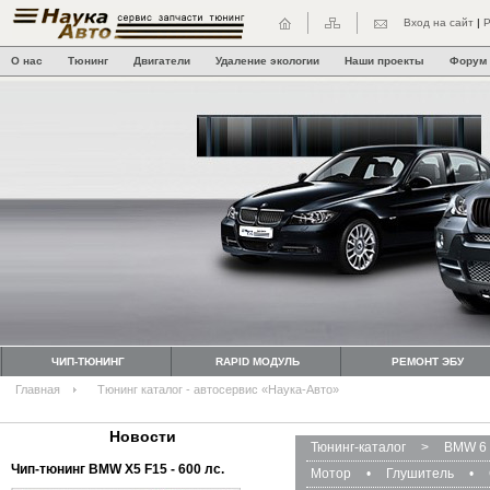
Вход на сайт
|
Р
О нас
Тюнинг
Двигатели
Удаление экологии
Наши проекты
Форум
ЧИП-ТЮНИНГ
RAPID МОДУЛЬ
РЕМОНТ ЭБУ
Главная
Тюнинг каталог - автосервис «Наука-Авто»
Новости
Тюнинг-каталог
>
BMW 6 
Чип-тюнинг BMW Х5 F15 - 600 лс.
Мотор
•
Глушитель
•