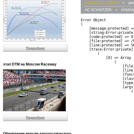
диаметр 21 дюймов
•
ди
AC SCHNITZER
•
HAMA
Error Object

(

    [message:protected] =
    [string:Error:private]
    [code:protected] => 0

    [file:protected] => /
    [line:protected] => 56
Подробнее
    [trace:Error:private] 
        (

            [0] => Array

                (

этап DTM на Moscow Raceway
                    [file
                    [line]
                    [funct
                    [clas
                    [type]
                    [args]
                        (

                          
                          
                         
                         
                          
Подробнее
                          
                          
                         
                         
Обновление версии диагностического