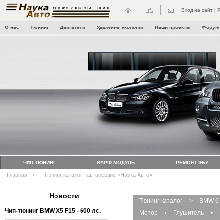
Вход на сайт
|
Р
О нас
Тюнинг
Двигатели
Удаление экологии
Наши проекты
Форум
ЧИП-ТЮНИНГ
RAPID МОДУЛЬ
РЕМОНТ ЭБУ
Главная
Тюнинг каталог - автосервис «Наука-Авто»
Новости
Тюнинг-каталог
>
BMW 6 
Чип-тюнинг BMW Х5 F15 - 600 лс.
Мотор
•
Глушитель
•