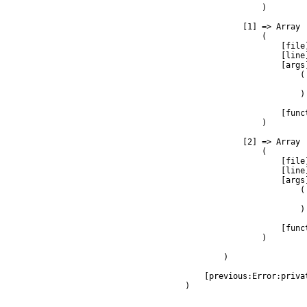
                )

            [1] => Array

                (

                    [file
                    [line]
                    [args]
                        (

                         
                        )

                    [func
                )

            [2] => Array

                (

                    [file
                    [line]
                    [args]
                        (

                         
                        )

                    [func
                )

        )

    [previous:Error:privat