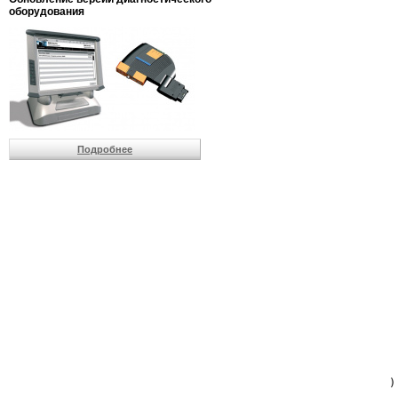
                         
оборудования
                         
                          
                          
                          
                          
                         
                          
                          
                          
Подробнее
                         
                         
                         
                         
                         
                         
                         
                         
                         
                         
                         
                         
                         
                         
                         
                         
                          
                        )
