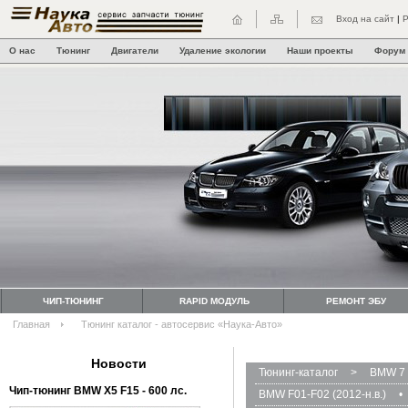
Вход на сайт
|
Р
О нас
Тюнинг
Двигатели
Удаление экологии
Наши проекты
Форум
ЧИП-ТЮНИНГ
RAPID МОДУЛЬ
РЕМОНТ ЭБУ
Главная
Тюнинг каталог - автосервис «Наука-Авто»
Новости
Тюнинг-каталог
>
BMW 7 
Чип-тюнинг BMW Х5 F15 - 600 лс.
BMW F01-F02 (2012-н.в.)
•