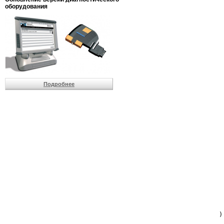
                         
оборудования
                         
                          
                          
                          
                          
                         
                          
                          
                          
Подробнее
                         
                         
                         
                         
                         
                         
                         
                         
                         
                         
                         
                         
                         
                         
                         
                         
                          
                        )
