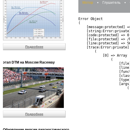
Мотор
•
Глушитель
•
Error Object

(

    [message:protected] =
    [string:Error:private]
    [code:protected] => 0

    [file:protected] => /
    [line:protected] => 56
Подробнее
    [trace:Error:private] 
        (

            [0] => Array

                (

этап DTM на Moscow Raceway
                    [file
                    [line]
                    [funct
                    [clas
                    [type]
                    [args]
                        (

                          
                          
                         
                         
                          
Подробнее
                          
                          
                         
                         
Обновление версии диагностического