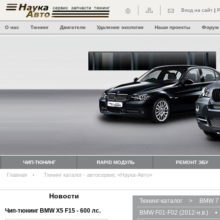
Вход на сайт
|
Р
О нас
Тюнинг
Двигатели
Удаление экологии
Наши проекты
Форум
ЧИП-ТЮНИНГ
RAPID МОДУЛЬ
РЕМОНТ ЭБУ
Главная
Тюнинг каталог - автосервис «Наука-Авто»
Новости
Тюнинг-каталог
>
BMW 7 
Чип-тюнинг BMW Х5 F15 - 600 лс.
BMW F01-F02 (2012-н.в.)
•