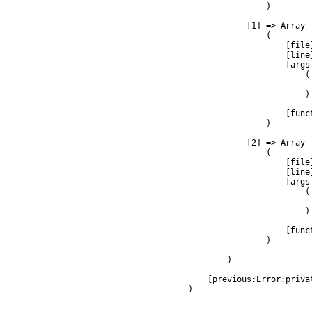
                )

            [1] => Array

                (

                    [file
                    [line]
                    [args]
                        (

                         
                        )

                    [func
                )

            [2] => Array

                (

                    [file
                    [line]
                    [args]
                        (

                         
                        )

                    [func
                )

        )

    [previous:Error:privat