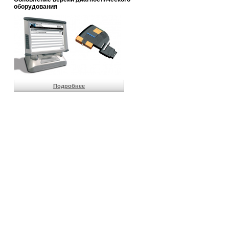
                       
оборудования
                       
                       
                       
                       
                       
                       
                       
                       
                       
Подробнее
                       
                       
                       
                       
                       
                       
                       
                       
                       
                       
                       
                       
                       
                       
                       
                       
                       
                       