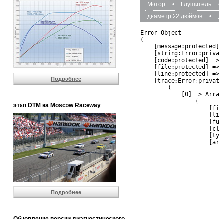
Мотор
•
Глушитель
диаметр 22 дюймов
•
Error Object

(

    [message:protected]
    [string:Error:priva
    [code:protected] =>
    [file:protected] =>
    [line:protected] =>
Подробнее
    [trace:Error:privat
        (

            [0] => Arra
                (

этап DTM на Moscow Raceway
                    [fi
                    [li
                    [fu
                    [cl
                    [ty
                    [ar
                       
                       
                       
                       
                       
                       
Подробнее
                       
                       
                       
                       
Обновление версии диагностического