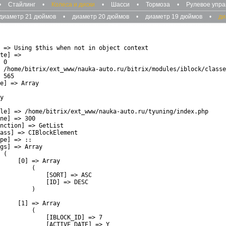
•
Стайлинг
•
Колеса и диски
•
Шасси
•
Тормоза
•
Рулевое упр
диаметр 21 дюймов
•
диаметр 20 дюймов
•
диаметр 19 дюймов
•
ди
 => Using $this when not in object context

te] => 

 0

 /home/bitrix/ext_www/nauka-auto.ru/bitrix/modules/iblock/classe
 565

e] => Array

y

le] => /home/bitrix/ext_www/nauka-auto.ru/tyuning/index.php

ne] => 300

nction] => GetList

ass] => CIBlockElement

pe] => ::

gs] => Array

 (

     [0] => Array

         (

             [SORT] => ASC

             [ID] => DESC

         )

     [1] => Array

         (

             [IBLOCK_ID] => 7

             [ACTIVE_DATE] => Y
