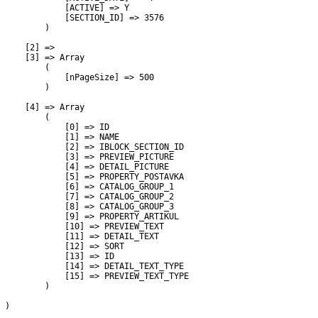
             [ACTIVE] => Y

             [SECTION_ID] => 3576

         )

     [2] => 

     [3] => Array

         (

             [nPageSize] => 500

         )

     [4] => Array

         (

             [0] => ID

             [1] => NAME

             [2] => IBLOCK_SECTION_ID

             [3] => PREVIEW_PICTURE

             [4] => DETAIL_PICTURE

             [5] => PROPERTY_POSTAVKA

             [6] => CATALOG_GROUP_1

             [7] => CATALOG_GROUP_2

             [8] => CATALOG_GROUP_3

             [9] => PROPERTY_ARTIKUL

             [10] => PREVIEW_TEXT

             [11] => DETAIL_TEXT

             [12] => SORT

             [13] => ID

             [14] => DETAIL_TEXT_TYPE

             [15] => PREVIEW_TEXT_TYPE

         )

 )
