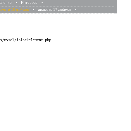
авление
•
Интерьер
•
аметр 18 дюймов
•
диаметр 17 дюймов
•
s/mysql/iblockelement.php
