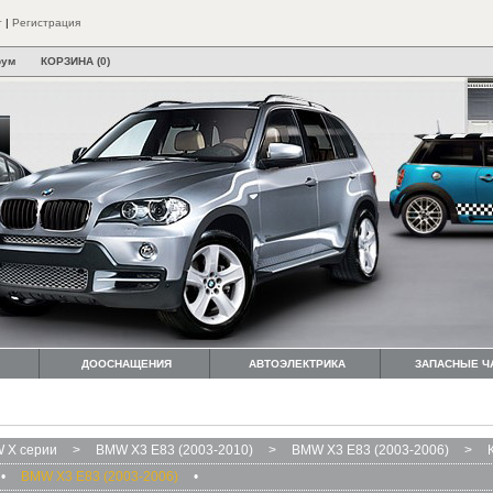
т
|
Регистрация
рум
КОРЗИНА (0)
ДООСНАЩЕНИЯ
АВТОЭЛЕКТРИКА
ЗАПАСНЫЕ Ч
 X серии
>
BMW X3 E83 (2003-2010)
>
BMW X3 E83 (2003-2006)
>
•
BMW X3 E83 (2003-2006)
•