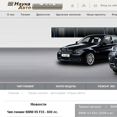
Вход на сай
О нас
Тюнинг
Двигатели
Удаление экологии
Наши проекты
Фо
ЧИП-ТЮНИНГ
RAPID МОДУЛЬ
РЕМОНТ ЭБУ
Главная
Тюнинг каталог - автосервис «Наука-Авто»
Новости
Тюнинг-каталог
>
BMW
Чип-тюнинг BMW Х5 F15 - 600 лс.
BMW X3 E83 (2006-н.в.)