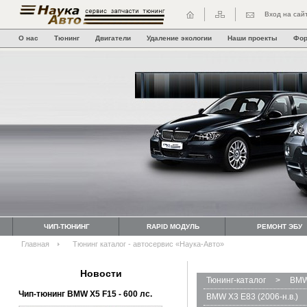
Вход на сай
О нас
Тюнинг
Двигатели
Удаление экологии
Наши проекты
Фо
ЧИП-ТЮНИНГ
RAPID МОДУЛЬ
РЕМОНТ ЭБУ
Главная
Тюнинг каталог - автосервис «Наука-Авто»
Новости
Тюнинг-каталог
>
BMW
Чип-тюнинг BMW Х5 F15 - 600 лс.
BMW X3 E83 (2006-н.в.)