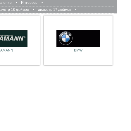
авление
•
Интерьер
•
аметр 18 дюймов
•
диаметр 17 дюймов
•
HAMANN
BMW