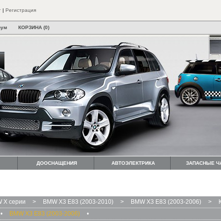
т
|
Регистрация
рум
КОРЗИНА (0)
ДООСНАЩЕНИЯ
АВТОЭЛЕКТРИКА
ЗАПАСНЫЕ Ч
 X серии
>
BMW X3 E83 (2003-2010)
>
BMW X3 E83 (2003-2006)
>
•
BMW X3 E83 (2003-2006)
•