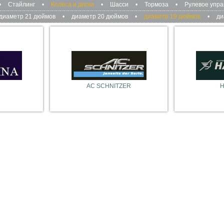
•
Стайлинг
•
Колеса и диски
•
Шасси
•
Тормоза
•
Рулевое упр
диаметр 21 дюймов
•
диаметр 20 дюймов
•
диаметр 19 дюймов
•
ди
AC SCHNITZER