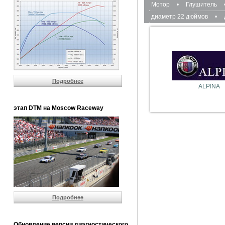
Мотор
•
Глушитель
диаметр 22 дюймов
•
Подробнее
ALPINA
этап DTM на Moscow Raceway
Подробнее
Обновление версии диагностического