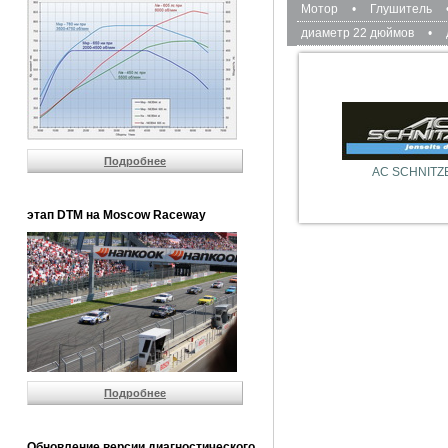
Мотор
•
Глушитель
диаметр 22 дюймов
•
Подробнее
AC SCHNITZ
этап DTM на Moscow Raceway
Подробнее
Обновление версии диагностического