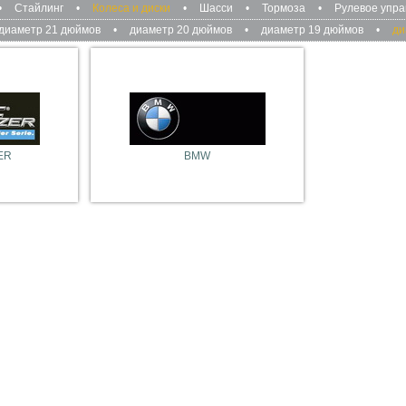
•
Стайлинг
•
Колеса и диски
•
Шасси
•
Тормоза
•
Рулевое упр
диаметр 21 дюймов
•
диаметр 20 дюймов
•
диаметр 19 дюймов
•
ди
ER
BMW