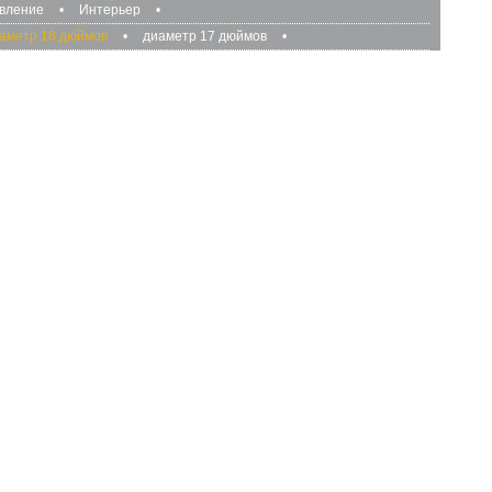
авление
•
Интерьер
•
аметр 18 дюймов
•
диаметр 17 дюймов
•