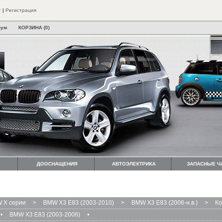
т
|
Регистрация
рум
КОРЗИНА (0)
ДООСНАЩЕНИЯ
АВТОЭЛЕКТРИКА
ЗАПАСНЫЕ Ч
 X серии
>
BMW X3 E83 (2003-2010)
>
BMW X3 E83 (2006-н.в.)
>
Ко
•
BMW X3 E83 (2003-2006)
•