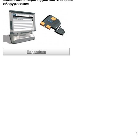
                         
оборудования
                         
                          
                          
                          
                          
                         
                          
                          
                          
Подробнее
                         
                         
                         
                         
                         
                         
                         
                         
                         
                         
                         
                         
                         
                         
                         
                         
                          
                        )
