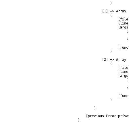
                )

            [1] => Array

                (

                    [file
                    [line]
                    [args]
                        (

                         
                        )

                    [func
                )

            [2] => Array

                (

                    [file
                    [line]
                    [args]
                        (

                         
                        )

                    [func
                )

        )

    [previous:Error:privat