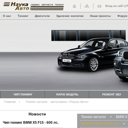
Вход на сайт
|
Р
О нас
Тюнинг
Двигатели
Удаление экологии
Наши проекты
Форум
ЧИП-ТЮНИНГ
RAPID МОДУЛЬ
РЕМОНТ ЭБУ
Главная
Тюнинг каталог - автосервис «Наука-Авто»
Новости
Тюнинг-каталог
>
BMW X 
Чип-тюнинг BMW Х5 F15 - 600 лс.
BMW X3 E83 (2006-н.в.)
•