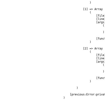
                )

            [1] => Array

                (

                    [file
                    [line]
                    [args]
                        (

                         
                        )

                    [func
                )

            [2] => Array

                (

                    [file
                    [line]
                    [args]
                        (

                         
                        )

                    [func
                )

        )

    [previous:Error:privat