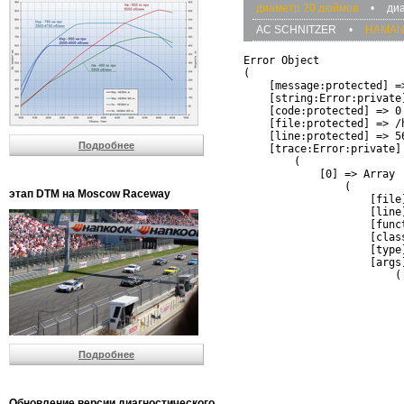
диаметр 20 дюймов
•
ди
AC SCHNITZER
•
HAMA
Error Object

(

    [message:protected] =
    [string:Error:private]
    [code:protected] => 0

    [file:protected] => /
    [line:protected] => 56
Подробнее
    [trace:Error:private] 
        (

            [0] => Array

                (

этап DTM на Moscow Raceway
                    [file
                    [line]
                    [funct
                    [clas
                    [type]
                    [args]
                        (

                          
                          
                         
                         
                          
Подробнее
                          
                          
                         
                         
Обновление версии диагностического