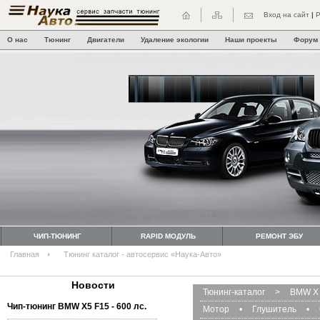
Вход на сайт
|
Р
О нас
Тюнинг
Двигатели
Удаление экологии
Наши проекты
Форум
ЧИП-ТЮНИНГ
RAPID МОДУЛЬ
РЕМОНТ ЭБУ
Главная
Тюнинг каталог - автосервис «Наука-Авто»
Новости
Тюнинг-каталог
>
BMW X 
Чип-тюнинг BMW Х5 F15 - 600 лс.
Мотор
•
Глушитель
•