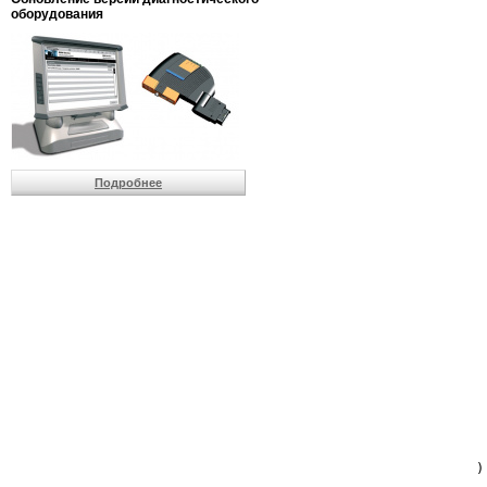
                         
оборудования
                         
                          
                          
                          
                          
                         
                          
                          
                          
Подробнее
                         
                         
                         
                         
                         
                         
                         
                         
                         
                         
                         
                         
                         
                         
                         
                         
                          
                        )
