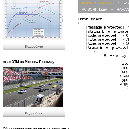
диаметр 20 дюймов
•
ди
AC SCHNITZER
•
HAMA
Error Object

(

    [message:protected] =
    [string:Error:private]
    [code:protected] => 0

    [file:protected] => /
    [line:protected] => 56
Подробнее
    [trace:Error:private] 
        (

            [0] => Array

                (

этап DTM на Moscow Raceway
                    [file
                    [line]
                    [funct
                    [clas
                    [type]
                    [args]
                        (

                          
                          
                         
                         
                          
Подробнее
                          
                          
                         
                         
Обновление версии диагностического