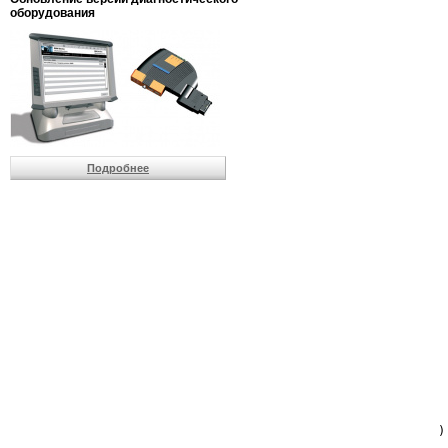
                         
оборудования
                         
                          
                          
                          
                          
                         
                          
                          
                          
Подробнее
                         
                         
                         
                         
                         
                         
                         
                         
                         
                         
                         
                         
                         
                         
                         
                         
                          
                        )
