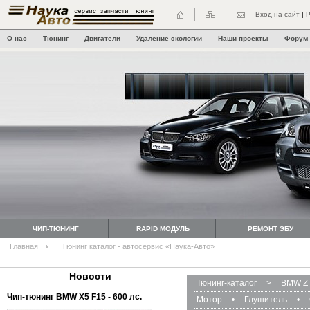
Вход на сайт
|
Р
О нас
Тюнинг
Двигатели
Удаление экологии
Наши проекты
Форум
ЧИП-ТЮНИНГ
RAPID МОДУЛЬ
РЕМОНТ ЭБУ
Главная
Тюнинг каталог - автосервис «Наука-Авто»
Новости
Тюнинг-каталог
>
BMW Z 
Чип-тюнинг BMW Х5 F15 - 600 лс.
Мотор
•
Глушитель
•