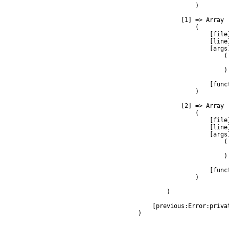
                )

            [1] => Array

                (

                    [file
                    [line]
                    [args]
                        (

                         
                        )

                    [func
                )

            [2] => Array

                (

                    [file
                    [line]
                    [args]
                        (

                         
                        )

                    [func
                )

        )

    [previous:Error:privat