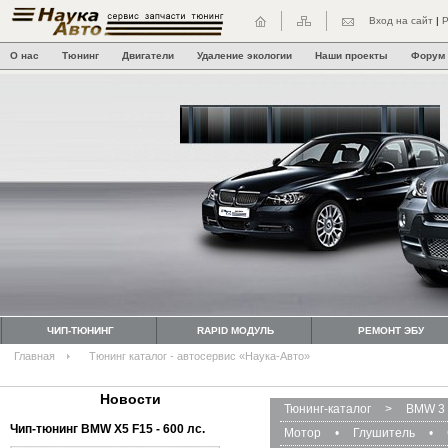
Вход на сайт
|
Р
О нас
Тюнинг
Двигатели
Удаление экологии
Наши проекты
Форум
ЧИП-ТЮНИНГ
RAPID МОДУЛЬ
РЕМОНТ ЭБУ
Главная
Тюнинг каталог - автосервис «Наука-Авто»
Новости
Тюнинг-каталог
>
BMW 3 
Чип-тюнинг BMW Х5 F15 - 600 лс.
Мотор
•
Глушитель
•