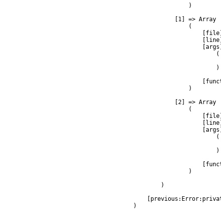
                )

            [1] => Array

                (

                    [file
                    [line]
                    [args]
                        (

                         
                        )

                    [func
                )

            [2] => Array

                (

                    [file
                    [line]
                    [args]
                        (

                         
                        )

                    [func
                )

        )

    [previous:Error:privat