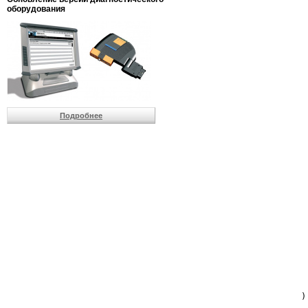
                         
оборудования
                         
                          
                          
                          
                          
                         
                          
                          
                          
Подробнее
                         
                         
                         
                         
                         
                         
                         
                         
                         
                         
                         
                         
                         
                         
                         
                         
                          
                        )
