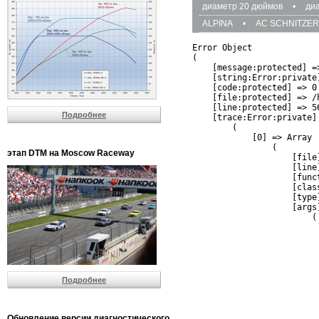
диаметр 20 дюймов
•
ди
ALPINA
•
AC SCHNITZER
Error Object

(

    [message:protected] =
    [string:Error:private]
    [code:protected] => 0

    [file:protected] => /
    [line:protected] => 56
Подробнее
    [trace:Error:private] 
        (

            [0] => Array

                (

этап DTM на Moscow Raceway
                    [file
                    [line]
                    [funct
                    [clas
                    [type]
                    [args]
                        (

                          
                          
                         
                         
                          
Подробнее
                          
                          
                         
                         
Обновление версии диагностического