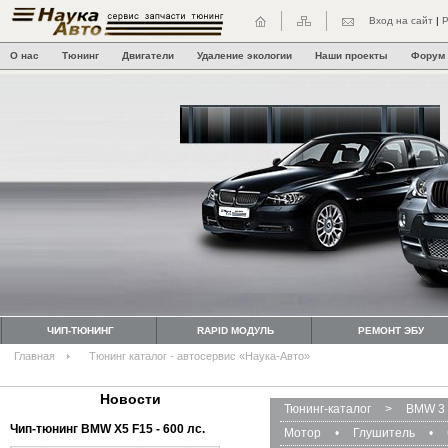
Вход на сайт
|
Р
О нас
Тюнинг
Двигатели
Удаление экологии
Наши проекты
Форум
ЧИП-ТЮНИНГ
RAPID МОДУЛЬ
РЕМОНТ ЭБУ
Главная
Тюнинг каталог - автосервис «Наука-Авто»
Новости
Тюнинг-каталог
>
BMW 3 
Чип-тюнинг BMW Х5 F15 - 600 лс.
Мотор
•
Глушитель
•