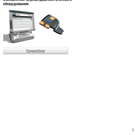
                         
оборудования
                         
                          
                          
                          
                          
                         
                          
                          
                          
Подробнее
                         
                         
                         
                         
                         
                         
                         
                         
                         
                         
                         
                         
                         
                         
                         
                         
                          
                        )
