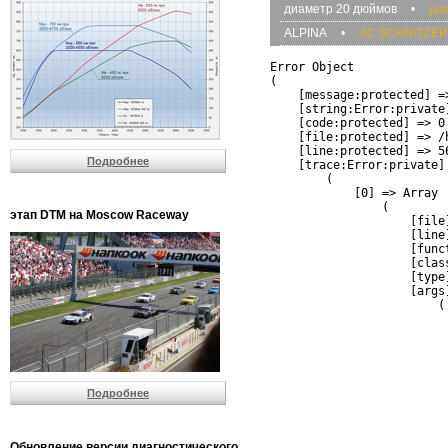
диаметр 20 дюймов
•
ди
ALPINA
•
AC SCHNITZER
Error Object

(

    [message:protected] =
    [string:Error:private]
    [code:protected] => 0

    [file:protected] => /
    [line:protected] => 56
Подробнее
    [trace:Error:private] 
        (

            [0] => Array

                (

этап DTM на Moscow Raceway
                    [file
                    [line]
                    [funct
                    [clas
                    [type]
                    [args]
                        (

                          
                          
                         
                         
                          
Подробнее
                          
                          
                         
                         
Обновление версии диагностического