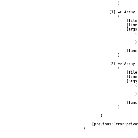
                )

            [1] => Array

                (

                    [file
                    [line]
                    [args]
                        (

                         
                        )

                    [func
                )

            [2] => Array

                (

                    [file
                    [line]
                    [args]
                        (

                         
                        )

                    [func
                )

        )

    [previous:Error:privat