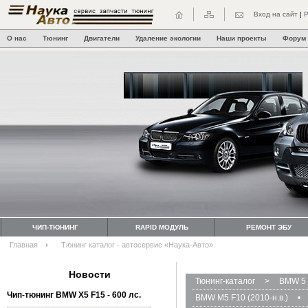
Вход на сайт
|
Р
О нас
Тюнинг
Двигатели
Удаление экологии
Наши проекты
Форум
ЧИП-ТЮНИНГ
RAPID МОДУЛЬ
РЕМОНТ ЭБУ
Главная
Тюнинг каталог - автосервис «Наука-Авто»
Новости
Тюнинг-каталог
>
BMW 5 
Чип-тюнинг BMW Х5 F15 - 600 лс.
BMW M5 F10 (2010-н.в.)
•