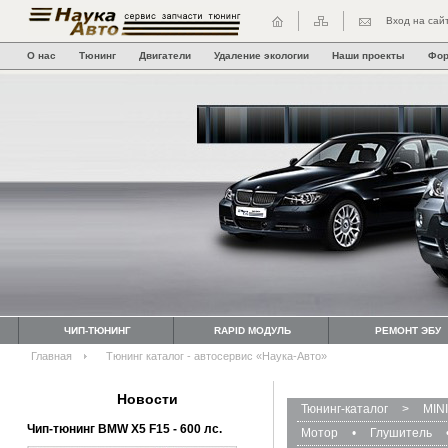
Вход на сай
О нас
Тюнинг
Двигатели
Удаление экологии
Наши проекты
Фо
ЧИП-ТЮНИНГ
RAPID МОДУЛЬ
РЕМОНТ ЭБУ
Главная
Тюнинг каталог - автосервис «Наука-Авто»
Новости
Тюнинг-каталог
>
MINI
Чип-тюнинг BMW Х5 F15 - 600 лс.
Мотор
•
Глушитель