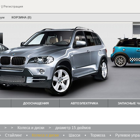
т
|
Регистрация
рум
КОРЗИНА (0)
ДООСНАЩЕНИЯ
АВТОЭЛЕКТРИКА
ЗАПАСНЫЕ Ч
>
>
Колеса и диски
>
диаметр 15 дюймов
•
Стайлинг
•
Колеса и диски
•
Шасси
•
Тормоза
•
Рулевое упр