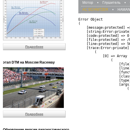
Мотор
•
Глушитель
•
AC SCHNITZER
•
HAMA
Error Object

(

    [message:protected] =
    [string:Error:private]
    [code:protected] => 0

    [file:protected] => /
    [line:protected] => 56
Подробнее
    [trace:Error:private] 
        (

            [0] => Array

                (

этап DTM на Moscow Raceway
                    [file
                    [line]
                    [funct
                    [clas
                    [type]
                    [args]
                        (

                          
                          
                         
                         
                          
Подробнее
                          
                          
                         
                         
Обновление версии диагностического