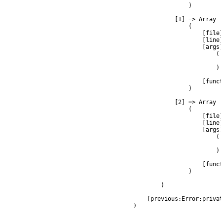
                )

            [1] => Array

                (

                    [file
                    [line]
                    [args]
                        (

                         
                        )

                    [func
                )

            [2] => Array

                (

                    [file
                    [line]
                    [args]
                        (

                         
                        )

                    [func
                )

        )

    [previous:Error:privat