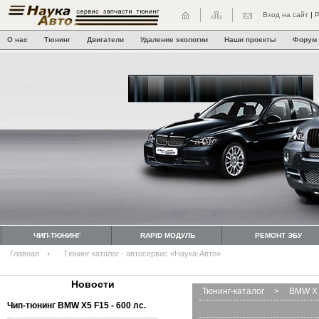
Вход на сайт
|
Р
О нас
Тюнинг
Двигатели
Удаление экологии
Наши проекты
Форум
ЧИП-ТЮНИНГ
RAPID МОДУЛЬ
РЕМОНТ ЭБУ
Главная
Тюнинг каталог - автосервис «Наука-Авто»
Новости
Тюнинг-каталог
>
BMW X 
Чип-тюнинг BMW Х5 F15 - 600 лс.