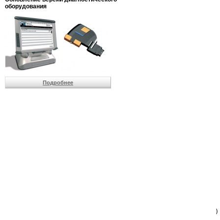
                         
оборудования
                         
                          
                          
                          
                          
                         
                          
                          
                          
Подробнее
                         
                         
                         
                         
                         
                         
                         
                         
                         
                         
                         
                         
                         
                         
                         
                         
                          
                        )
