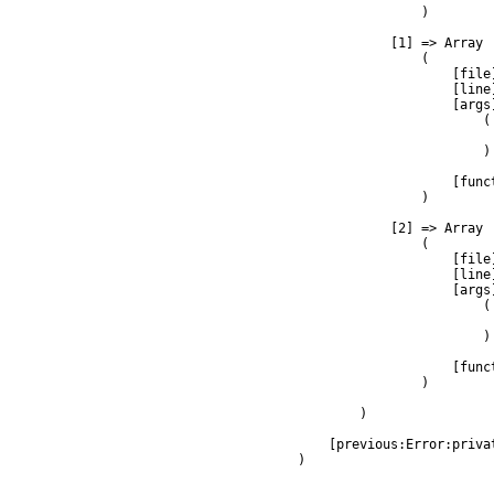
                )

            [1] => Array

                (

                    [file
                    [line]
                    [args]
                        (

                         
                        )

                    [func
                )

            [2] => Array

                (

                    [file
                    [line]
                    [args]
                        (

                         
                        )

                    [func
                )

        )

    [previous:Error:privat