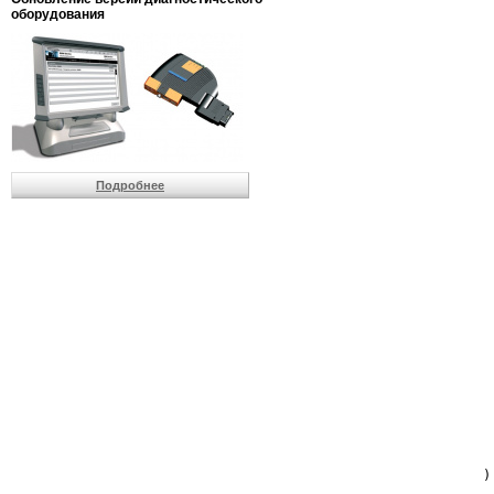
                         
оборудования
                         
                          
                          
                          
                          
                         
                          
                          
                          
Подробнее
                         
                         
                         
                         
                         
                         
                         
                         
                         
                         
                         
                         
                         
                         
                         
                         
                          
                        )
