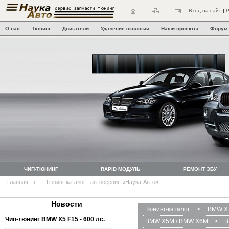
Вход на сайт
|
Р
О нас
Тюнинг
Двигатели
Удаление экологии
Наши проекты
Форум
ЧИП-ТЮНИНГ
RAPID МОДУЛЬ
РЕМОНТ ЭБУ
Главная
Тюнинг каталог - автосервис «Наука-Авто»
Новости
Тюнинг-каталог
>
BMW X 
Чип-тюнинг BMW Х5 F15 - 600 лс.
BMW X5M / BMW X6M
•
B