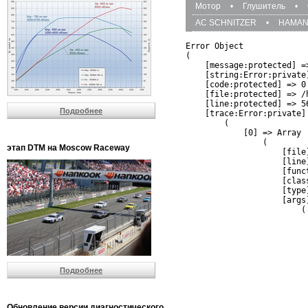
Мотор
•
Глушитель
•
AC SCHNITZER
•
HAMA
Error Object

(

    [message:protected] =
    [string:Error:private]
    [code:protected] => 0

    [file:protected] => /
    [line:protected] => 56
Подробнее
    [trace:Error:private] 
        (

            [0] => Array

                (

этап DTM на Moscow Raceway
                    [file
                    [line]
                    [funct
                    [clas
                    [type]
                    [args]
                        (

                          
                          
                         
                         
                          
Подробнее
                          
                          
                         
                         
Обновление версии диагностического