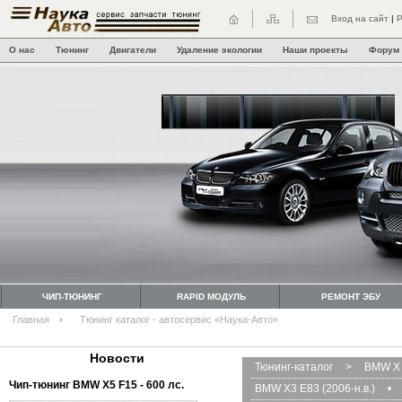
Вход на сайт
|
Р
О нас
Тюнинг
Двигатели
Удаление экологии
Наши проекты
Форум
ЧИП-ТЮНИНГ
RAPID МОДУЛЬ
РЕМОНТ ЭБУ
Главная
Тюнинг каталог - автосервис «Наука-Авто»
Новости
Тюнинг-каталог
>
BMW X 
Чип-тюнинг BMW Х5 F15 - 600 лс.
BMW X3 E83 (2006-н.в.)
•