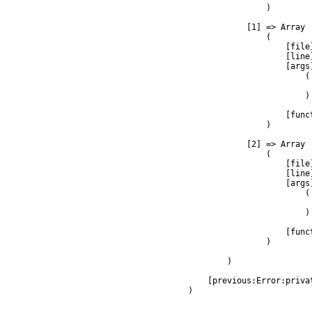
                )

            [1] => Array

                (

                    [file
                    [line]
                    [args]
                        (

                         
                        )

                    [func
                )

            [2] => Array

                (

                    [file
                    [line]
                    [args]
                        (

                         
                        )

                    [func
                )

        )

    [previous:Error:privat