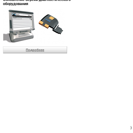
                         
оборудования
                         
                          
                          
                          
                          
                         
                          
                          
                          
Подробнее
                         
                         
                         
                         
                         
                         
                         
                         
                         
                         
                         
                         
                         
                         
                         
                         
                          
                        )
