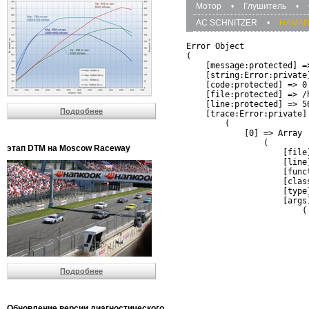
Мотор
•
Глушитель
•
AC SCHNITZER
•
HAMA
Error Object

(

    [message:protected] =
    [string:Error:private]
    [code:protected] => 0

    [file:protected] => /
    [line:protected] => 56
Подробнее
    [trace:Error:private] 
        (

            [0] => Array

                (

этап DTM на Moscow Raceway
                    [file
                    [line]
                    [funct
                    [clas
                    [type]
                    [args]
                        (

                          
                          
                         
                         
                          
Подробнее
                          
                          
                         
                         
Обновление версии диагностического