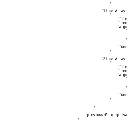
                )

            [1] => Array

                (

                    [file
                    [line]
                    [args]
                        (

                         
                        )

                    [func
                )

            [2] => Array

                (

                    [file
                    [line]
                    [args]
                        (

                         
                        )

                    [func
                )

        )

    [previous:Error:privat