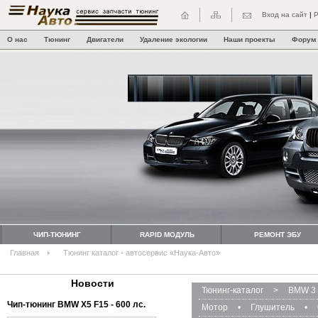
Вход на сайт
|
Р
О нас
Тюнинг
Двигатели
Удаление экологии
Наши проекты
Форум
ЧИП-ТЮНИНГ
RAPID МОДУЛЬ
РЕМОНТ ЭБУ
Главная
Тюнинг каталог - автосервис «Наука-Авто»
Новости
Тюнинг-каталог
>
BMW 3 
Чип-тюнинг BMW Х5 F15 - 600 лс.
Мотор
•
Глушитель
•