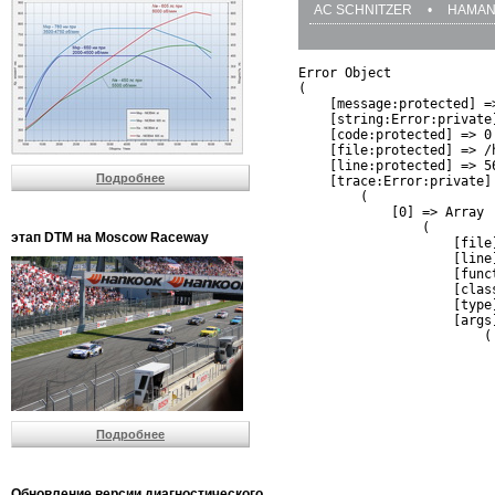
AC SCHNITZER
•
HAMA
Error Object

(

    [message:protected] =
    [string:Error:private]
    [code:protected] => 0

    [file:protected] => /
    [line:protected] => 56
Подробнее
    [trace:Error:private] 
        (

            [0] => Array

                (

этап DTM на Moscow Raceway
                    [file
                    [line]
                    [funct
                    [clas
                    [type]
                    [args]
                        (

                          
                          
                         
                         
                          
Подробнее
                          
                          
                         
                         
Обновление версии диагностического