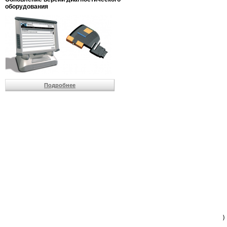
                         
оборудования
                         
                          
                          
                          
                          
                         
                          
                          
                          
Подробнее
                         
                         
                         
                         
                         
                         
                         
                         
                         
                         
                         
                         
                         
                         
                         
                         
                          
                        )
