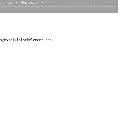
авление
•
Интерьер
•
s/mysql/iblockelement.php
