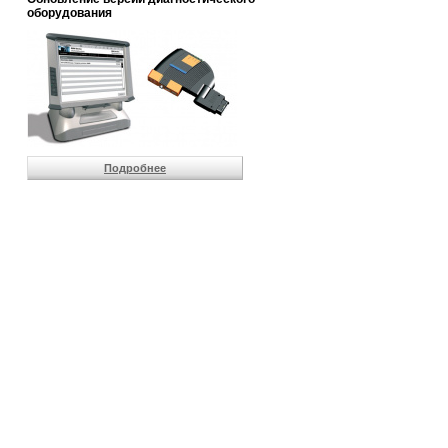
                       
оборудования
                       
                       
                       
                       
                       
                       
                       
                       
                       
Подробнее
                       
                       
                       
                       
                       
                       
                       
                       
                       
                       
                       
                       
                       
                       
                       
                       
                       
                       