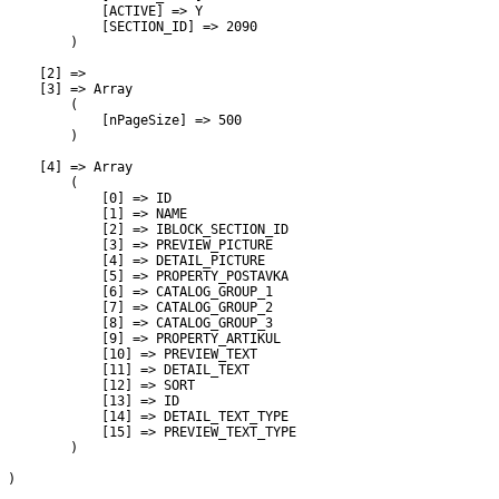
             [ACTIVE] => Y

             [SECTION_ID] => 2090

         )

     [2] => 

     [3] => Array

         (

             [nPageSize] => 500

         )

     [4] => Array

         (

             [0] => ID

             [1] => NAME

             [2] => IBLOCK_SECTION_ID

             [3] => PREVIEW_PICTURE

             [4] => DETAIL_PICTURE

             [5] => PROPERTY_POSTAVKA

             [6] => CATALOG_GROUP_1

             [7] => CATALOG_GROUP_2

             [8] => CATALOG_GROUP_3

             [9] => PROPERTY_ARTIKUL

             [10] => PREVIEW_TEXT

             [11] => DETAIL_TEXT

             [12] => SORT

             [13] => ID

             [14] => DETAIL_TEXT_TYPE

             [15] => PREVIEW_TEXT_TYPE

         )

 )
