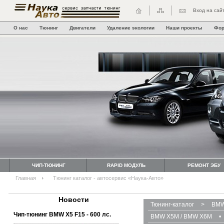
Вход на сай
О нас
Тюнинг
Двигатели
Удаление экологии
Наши проекты
Фо
ЧИП-ТЮНИНГ
RAPID МОДУЛЬ
РЕМОНТ ЭБУ
Главная
Тюнинг каталог - автосервис «Наука-Авто»
Новости
Тюнинг-каталог
>
BMW
Чип-тюнинг BMW Х5 F15 - 600 лс.
BMW X5M / BMW X6M
•