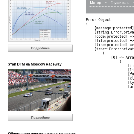
Мотор
•
Глушитель
Error Object

(

    [message:protected]
    [string:Error:priva
    [code:protected] =>
    [file:protected] =>
    [line:protected] =>
Подробнее
    [trace:Error:privat
        (

            [0] => Arra
                (

этап DTM на Moscow Raceway
                    [fi
                    [li
                    [fu
                    [cl
                    [ty
                    [ar
                       
                       
                       
                       
                       
                       
Подробнее
                       
                       
                       
                       
Обновление версии диагностического