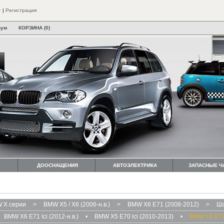
т
|
Регистрация
рум
КОРЗИНА (0)
ДООСНАЩЕНИЯ
АВТОЭЛЕКТРИКА
ЗАПАСНЫЕ Ч
 X серии
>
BMW X5 / X6 (2006-н.в.)
>
BMW X6 E71 (2008-2012)
>
Ша
BMW X6 E71 lci (2012-н.в.)
•
BMW X5 E70 lci (2010-2013)
•
BMW X6 E71