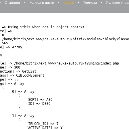
•
Стайлинг
•
Колеса и диски
•
Шасси
•
Тормоза
•
Рулевое упр
 => Using $this when not in object context

te] => 

 0

 /home/bitrix/ext_www/nauka-auto.ru/bitrix/modules/iblock/classe
 565

e] => Array

y

le] => /home/bitrix/ext_www/nauka-auto.ru/tyuning/index.php

ne] => 300

nction] => GetList

ass] => CIBlockElement

pe] => ::

gs] => Array

 (

     [0] => Array

         (

             [SORT] => ASC

             [ID] => DESC

         )

     [1] => Array

         (

             [IBLOCK_ID] => 7

             [ACTIVE_DATE] => Y
