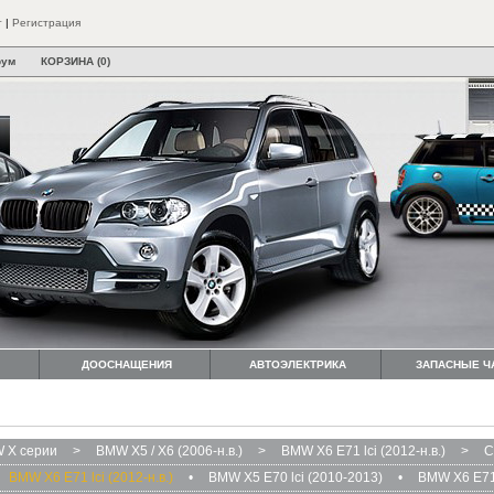
т
|
Регистрация
рум
КОРЗИНА (0)
ДООСНАЩЕНИЯ
АВТОЭЛЕКТРИКА
ЗАПАСНЫЕ Ч
 X серии
>
BMW X5 / X6 (2006-н.в.)
>
BMW X6 E71 lci (2012-н.в.)
>
С
BMW X6 E71 lci (2012-н.в.)
•
BMW X5 E70 lci (2010-2013)
•
BMW X6 E71