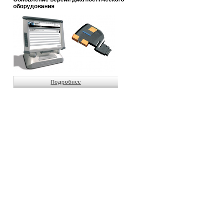
                       
оборудования
                       
                       
                       
                       
                       
                       
                       
                       
                       
Подробнее
                       
                       
                       
                       
                       
                       
                       
                       
                       
                       
                       
                       
                       
                       
                       
                       
                       
                       