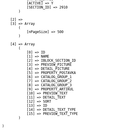
             [ACTIVE] => Y

             [SECTION_ID] => 2910

         )

     [2] => 

     [3] => Array

         (

             [nPageSize] => 500

         )

     [4] => Array

         (

             [0] => ID

             [1] => NAME

             [2] => IBLOCK_SECTION_ID

             [3] => PREVIEW_PICTURE

             [4] => DETAIL_PICTURE

             [5] => PROPERTY_POSTAVKA

             [6] => CATALOG_GROUP_1

             [7] => CATALOG_GROUP_2

             [8] => CATALOG_GROUP_3

             [9] => PROPERTY_ARTIKUL

             [10] => PREVIEW_TEXT

             [11] => DETAIL_TEXT

             [12] => SORT

             [13] => ID

             [14] => DETAIL_TEXT_TYPE

             [15] => PREVIEW_TEXT_TYPE

         )

 )
