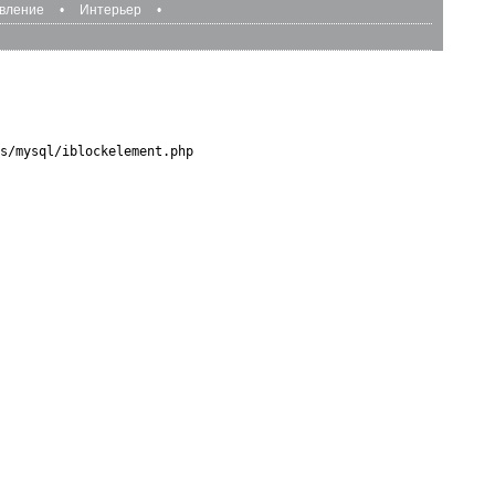
авление
•
Интерьер
•
s/mysql/iblockelement.php
