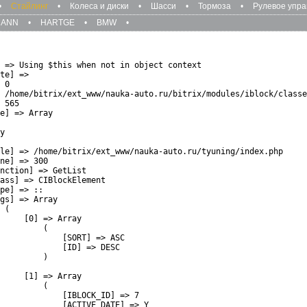
•
Стайлинг
•
Колеса и диски
•
Шасси
•
Тормоза
•
Рулевое упр
MANN
•
HARTGE
•
BMW
•
 => Using $this when not in object context

te] => 

 0

 /home/bitrix/ext_www/nauka-auto.ru/bitrix/modules/iblock/classe
 565

e] => Array

y

le] => /home/bitrix/ext_www/nauka-auto.ru/tyuning/index.php

ne] => 300

nction] => GetList

ass] => CIBlockElement

pe] => ::

gs] => Array

 (

     [0] => Array

         (

             [SORT] => ASC

             [ID] => DESC

         )

     [1] => Array

         (

             [IBLOCK_ID] => 7

             [ACTIVE_DATE] => Y
