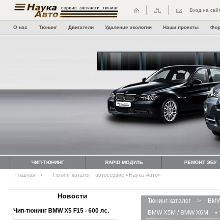
Вход на сай
О нас
Тюнинг
Двигатели
Удаление экологии
Наши проекты
Фо
ЧИП-ТЮНИНГ
RAPID МОДУЛЬ
РЕМОНТ ЭБУ
Главная
Тюнинг каталог - автосервис «Наука-Авто»
Новости
Тюнинг-каталог
>
BMW
Чип-тюнинг BMW Х5 F15 - 600 лс.
BMW X5M / BMW X6M
•