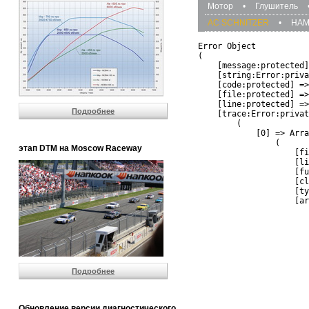
Мотор
•
Глушитель
AC SCHNITZER
•
HA
Error Object

(

    [message:protected]
    [string:Error:priva
    [code:protected] =>
    [file:protected] =>
    [line:protected] =>
Подробнее
    [trace:Error:privat
        (

            [0] => Arra
                (

этап DTM на Moscow Raceway
                    [fi
                    [li
                    [fu
                    [cl
                    [ty
                    [ar
                       
                       
                       
                       
                       
                       
Подробнее
                       
                       
                       
                       
Обновление версии диагностического