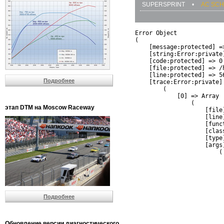
SUPERSPRINT
•
AC SCH
Error Object

(

    [message:protected] =
    [string:Error:private]
    [code:protected] => 0

    [file:protected] => /
    [line:protected] => 56
Подробнее
    [trace:Error:private] 
        (

            [0] => Array

                (

этап DTM на Moscow Raceway
                    [file
                    [line]
                    [funct
                    [clas
                    [type]
                    [args]
                        (

                          
                          
                         
                         
                          
Подробнее
                          
                          
                         
                         
Обновление версии диагностического