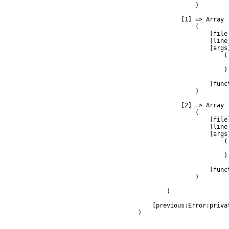
                )

            [1] => Array

                (

                    [file
                    [line]
                    [args]
                        (

                         
                        )

                    [func
                )

            [2] => Array

                (

                    [file
                    [line]
                    [args]
                        (

                         
                        )

                    [func
                )

        )

    [previous:Error:privat