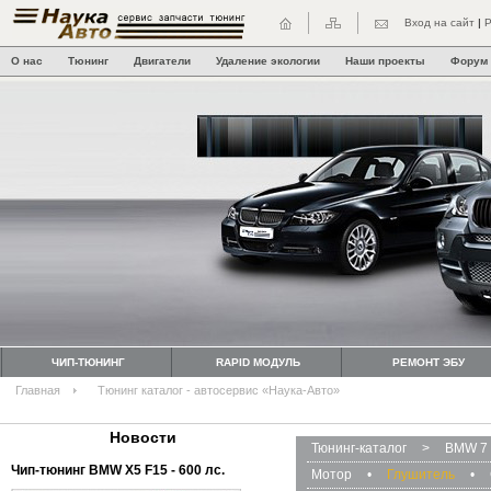
Вход на сайт
|
Р
О нас
Тюнинг
Двигатели
Удаление экологии
Наши проекты
Форум
ЧИП-ТЮНИНГ
RAPID МОДУЛЬ
РЕМОНТ ЭБУ
Главная
Тюнинг каталог - автосервис «Наука-Авто»
Новости
Тюнинг-каталог
>
BMW 7 
Чип-тюнинг BMW Х5 F15 - 600 лс.
Мотор
•
Глушитель
•