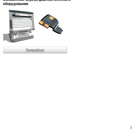
                         
оборудования
                         
                          
                          
                          
                          
                         
                          
                          
                          
Подробнее
                         
                         
                         
                         
                         
                         
                         
                         
                         
                         
                         
                         
                         
                         
                         
                         
                          
                        )
