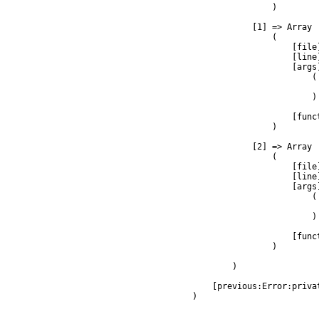
                )

            [1] => Array

                (

                    [file
                    [line]
                    [args]
                        (

                         
                        )

                    [func
                )

            [2] => Array

                (

                    [file
                    [line]
                    [args]
                        (

                         
                        )

                    [func
                )

        )

    [previous:Error:privat