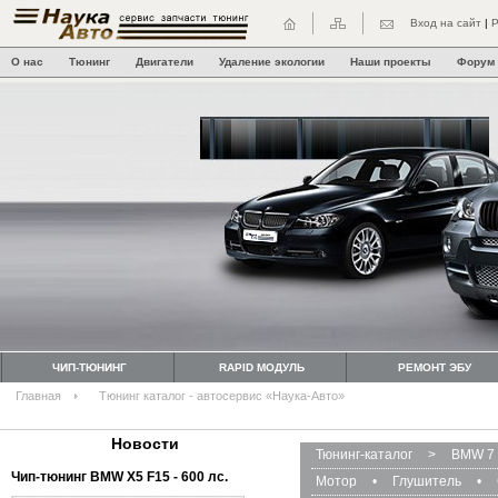
Вход на сайт
|
Р
О нас
Тюнинг
Двигатели
Удаление экологии
Наши проекты
Форум
ЧИП-ТЮНИНГ
RAPID МОДУЛЬ
РЕМОНТ ЭБУ
Главная
Тюнинг каталог - автосервис «Наука-Авто»
Новости
Тюнинг-каталог
>
BMW 7 
Чип-тюнинг BMW Х5 F15 - 600 лс.
Мотор
•
Глушитель
•