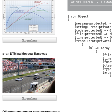
AC SCHNITZER
•
HAMA
Error Object

(

    [message:protected] =
    [string:Error:private]
    [code:protected] => 0

    [file:protected] => /
    [line:protected] => 56
Подробнее
    [trace:Error:private] 
        (

            [0] => Array

                (

этап DTM на Moscow Raceway
                    [file
                    [line]
                    [funct
                    [clas
                    [type]
                    [args]
                        (

                          
                          
                         
                         
                          
Подробнее
                          
                          
                         
                         
Обновление версии диагностического