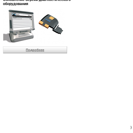
                         
оборудования
                         
                          
                          
                          
                          
                         
                          
                          
                          
Подробнее
                         
                         
                         
                         
                         
                         
                         
                         
                         
                         
                         
                         
                         
                         
                         
                         
                          
                        )
