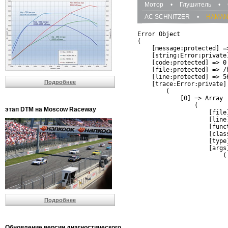
Мотор
•
Глушитель
•
AC SCHNITZER
•
HAMA
Error Object

(

    [message:protected] =
    [string:Error:private]
    [code:protected] => 0

    [file:protected] => /
    [line:protected] => 56
Подробнее
    [trace:Error:private] 
        (

            [0] => Array

                (

этап DTM на Moscow Raceway
                    [file
                    [line]
                    [funct
                    [clas
                    [type]
                    [args]
                        (

                          
                          
                         
                         
                          
Подробнее
                          
                          
                         
                         
Обновление версии диагностического