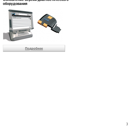
                         
оборудования
                         
                          
                          
                          
                          
                         
                          
                          
                          
Подробнее
                         
                         
                         
                         
                         
                         
                         
                         
                         
                         
                         
                         
                         
                         
                         
                         
                          
                        )
