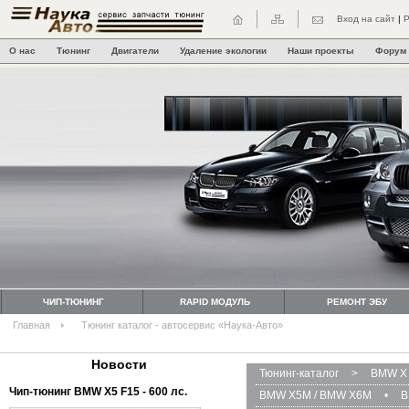
Вход на сайт
|
Р
О нас
Тюнинг
Двигатели
Удаление экологии
Наши проекты
Форум
ЧИП-ТЮНИНГ
RAPID МОДУЛЬ
РЕМОНТ ЭБУ
Главная
Тюнинг каталог - автосервис «Наука-Авто»
Новости
Тюнинг-каталог
>
BMW X 
Чип-тюнинг BMW Х5 F15 - 600 лс.
BMW X5M / BMW X6M
•
B