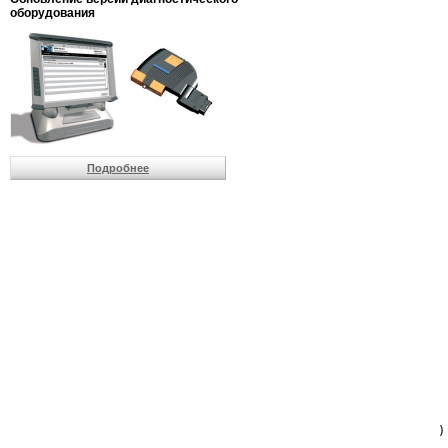
                         
оборудования
                         
                          
                          
                          
                          
                         
                          
                          
                          
Подробнее
                         
                         
                         
                         
                         
                         
                         
                         
                         
                         
                         
                         
                         
                         
                         
                         
                          
                        )
