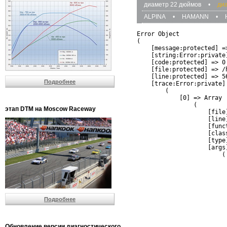
диаметр 22 дюймов
•
ди
ALPINA
•
HAMANN
•
Error Object

(

    [message:protected] =
    [string:Error:private]
    [code:protected] => 0

    [file:protected] => /
    [line:protected] => 56
Подробнее
    [trace:Error:private] 
        (

            [0] => Array

                (

этап DTM на Moscow Raceway
                    [file
                    [line]
                    [funct
                    [clas
                    [type]
                    [args]
                        (

                          
                          
                         
                         
                          
Подробнее
                          
                          
                         
                         
Обновление версии диагностического