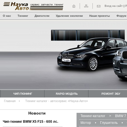
Вход на сайт
|
Р
О нас
Тюнинг
Двигатели
Удаление экологии
Наши проекты
Форум
ЧИП-ТЮНИНГ
RAPID МОДУЛЬ
РЕМОНТ ЭБУ
Главная
Тюнинг каталог - автосервис «Наука-Авто»
Новости
Тюнинг-каталог
>
BMW 7 
Чип-тюнинг BMW Х5 F15 - 600 лс.
Мотор
•
Глушитель
•