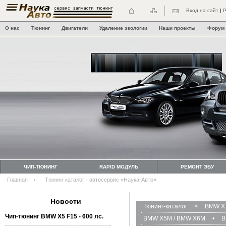
Вход на сайт
|
Р
О нас
Тюнинг
Двигатели
Удаление экологии
Наши проекты
Форум
ЧИП-ТЮНИНГ
RAPID МОДУЛЬ
РЕМОНТ ЭБУ
Главная
Тюнинг каталог - автосервис «Наука-Авто»
Новости
Тюнинг-каталог
>
BMW X 
Чип-тюнинг BMW Х5 F15 - 600 лс.
BMW X5M / BMW X6M
•
B