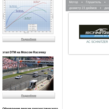
Мотор
•
Глушитель
•
диаметр 23 дюймов
•
ди
Подробнее
AC SCHNITZER
этап DTM на Moscow Raceway
Подробнее
Обновление версии диагностического