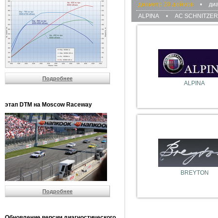
диаметр 20 дюймов
•
ди
ALPINA
•
AC SCHNITZER
Подробнее
ALPINA
этап DTM на Moscow Raceway
BREYTON
Подробнее
Обновление версии диагностического