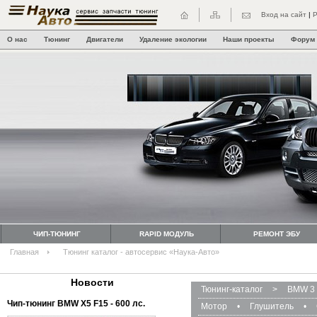
Вход на сайт
|
Р
О нас
Тюнинг
Двигатели
Удаление экологии
Наши проекты
Форум
ЧИП-ТЮНИНГ
RAPID МОДУЛЬ
РЕМОНТ ЭБУ
Главная
Тюнинг каталог - автосервис «Наука-Авто»
Новости
Тюнинг-каталог
>
BMW 3 
Чип-тюнинг BMW Х5 F15 - 600 лс.
Мотор
•
Глушитель
•