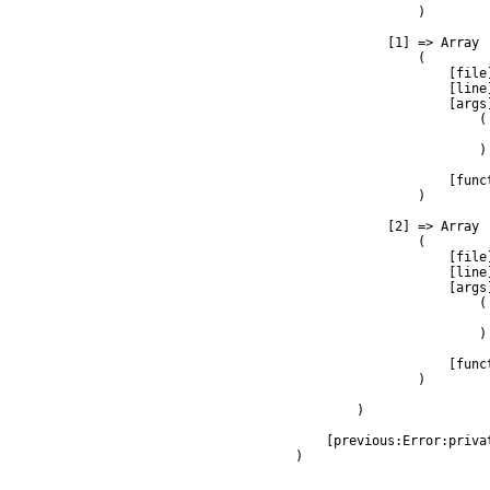
                )

            [1] => Array

                (

                    [file
                    [line]
                    [args]
                        (

                         
                        )

                    [func
                )

            [2] => Array

                (

                    [file
                    [line]
                    [args]
                        (

                         
                        )

                    [func
                )

        )

    [previous:Error:privat