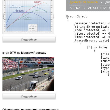
диаметр 20 дюймов
•
ди
ALPINA
•
AC SCHNITZER
Error Object

(

    [message:protected] =
    [string:Error:private]
    [code:protected] => 0

    [file:protected] => /
    [line:protected] => 56
Подробнее
    [trace:Error:private] 
        (

            [0] => Array

                (

этап DTM на Moscow Raceway
                    [file
                    [line]
                    [funct
                    [clas
                    [type]
                    [args]
                        (

                          
                          
                         
                         
                          
Подробнее
                          
                          
                         
                         
Обновление версии диагностического