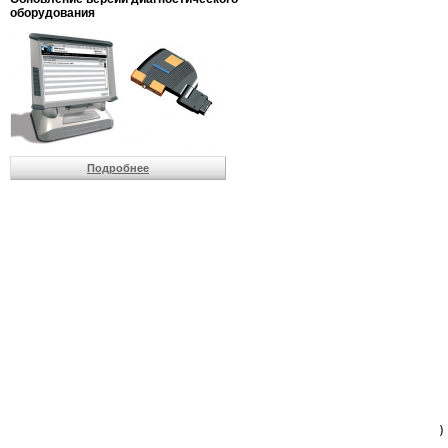
                         
оборудования
                         
                          
                          
                          
                          
                         
                          
                          
                          
Подробнее
                         
                         
                         
                         
                         
                         
                         
                         
                         
                         
                         
                         
                         
                         
                         
                         
                          
                        )
