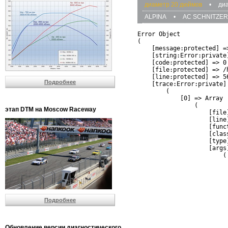
диаметр 20 дюймов
•
ди
ALPINA
•
AC SCHNITZER
Error Object

(

    [message:protected] =
    [string:Error:private]
    [code:protected] => 0

    [file:protected] => /
    [line:protected] => 56
Подробнее
    [trace:Error:private] 
        (

            [0] => Array

                (

этап DTM на Moscow Raceway
                    [file
                    [line]
                    [funct
                    [clas
                    [type]
                    [args]
                        (

                          
                          
                         
                         
                          
Подробнее
                          
                          
                         
                         
Обновление версии диагностического