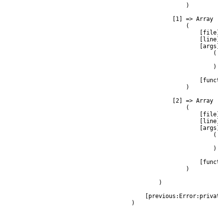
                )

            [1] => Array

                (

                    [file
                    [line]
                    [args]
                        (

                         
                        )

                    [func
                )

            [2] => Array

                (

                    [file
                    [line]
                    [args]
                        (

                         
                        )

                    [func
                )

        )

    [previous:Error:privat