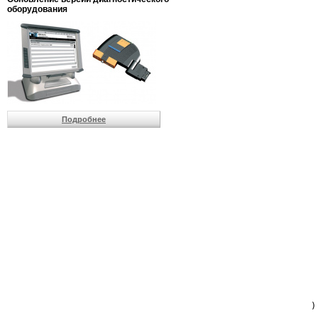
                         
оборудования
                         
                          
                          
                          
                          
                         
                          
                          
                          
Подробнее
                         
                         
                         
                         
                         
                         
                         
                         
                         
                         
                         
                         
                         
                         
                         
                         
                          
                        )
