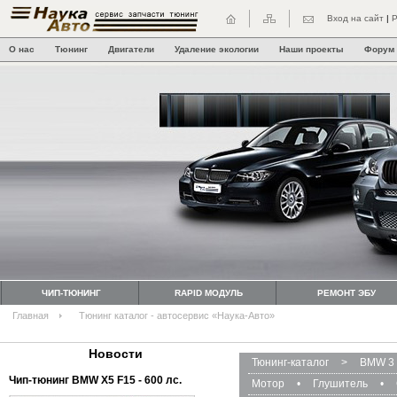
Вход на сайт
|
Р
О нас
Тюнинг
Двигатели
Удаление экологии
Наши проекты
Форум
ЧИП-ТЮНИНГ
RAPID МОДУЛЬ
РЕМОНТ ЭБУ
Главная
Тюнинг каталог - автосервис «Наука-Авто»
Новости
Тюнинг-каталог
>
BMW 3 
Чип-тюнинг BMW Х5 F15 - 600 лс.
Мотор
•
Глушитель
•