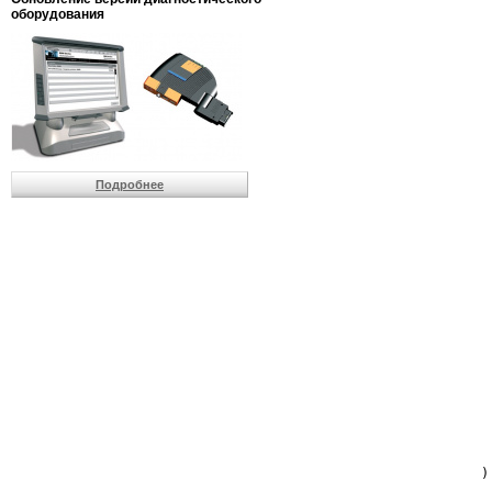
                         
оборудования
                         
                          
                          
                          
                          
                         
                          
                          
                          
Подробнее
                         
                         
                         
                         
                         
                         
                         
                         
                         
                         
                         
                         
                         
                         
                         
                         
                          
                        )
