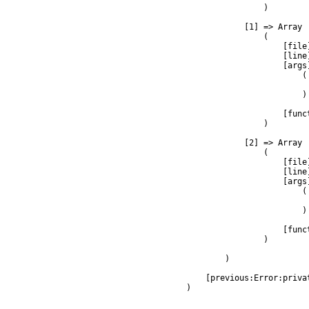
                )

            [1] => Array

                (

                    [file
                    [line]
                    [args]
                        (

                         
                        )

                    [func
                )

            [2] => Array

                (

                    [file
                    [line]
                    [args]
                        (

                         
                        )

                    [func
                )

        )

    [previous:Error:privat