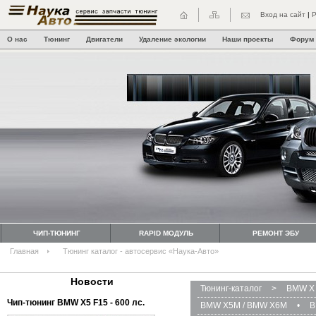
Вход на сайт
|
Р
О нас
Тюнинг
Двигатели
Удаление экологии
Наши проекты
Форум
ЧИП-ТЮНИНГ
RAPID МОДУЛЬ
РЕМОНТ ЭБУ
Главная
Тюнинг каталог - автосервис «Наука-Авто»
Новости
Тюнинг-каталог
>
BMW X 
Чип-тюнинг BMW Х5 F15 - 600 лс.
BMW X5M / BMW X6M
•
B