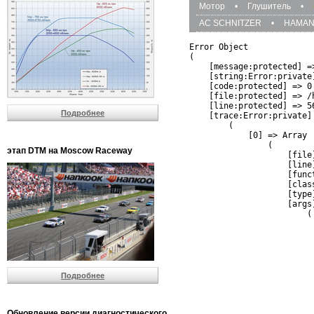
Мотор
•
Глушитель
•
AC SCHNITZER
•
HAMA
Error Object

(

    [message:protected] =
    [string:Error:private]
    [code:protected] => 0

    [file:protected] => /
    [line:protected] => 56
Подробнее
    [trace:Error:private] 
        (

            [0] => Array

                (

этап DTM на Moscow Raceway
                    [file
                    [line]
                    [funct
                    [clas
                    [type]
                    [args]
                        (

                          
                          
                         
                         
                          
Подробнее
                          
                          
                         
                         
Обновление версии диагностического