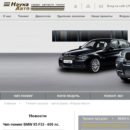
Вход на сайт
|
Р
О нас
Тюнинг
Двигатели
Удаление экологии
Наши проекты
Форум
ЧИП-ТЮНИНГ
RAPID МОДУЛЬ
РЕМОНТ ЭБУ
Главная
Тюнинг каталог - автосервис «Наука-Авто»
Новости
Тюнинг-каталог
>
BMW 6 
Чип-тюнинг BMW Х5 F15 - 600 лс.
BMW M6 F12/F13 (2011-н.в.)