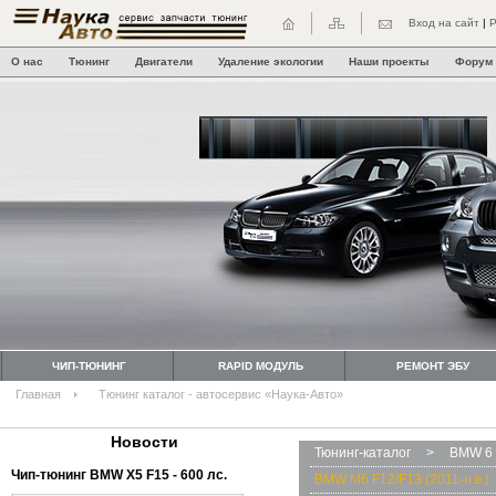
Вход на сайт
|
Р
О нас
Тюнинг
Двигатели
Удаление экологии
Наши проекты
Форум
ЧИП-ТЮНИНГ
RAPID МОДУЛЬ
РЕМОНТ ЭБУ
Главная
Тюнинг каталог - автосервис «Наука-Авто»
Новости
Тюнинг-каталог
>
BMW 6 
Чип-тюнинг BMW Х5 F15 - 600 лс.
BMW M6 F12/F13 (2011-н.в.)