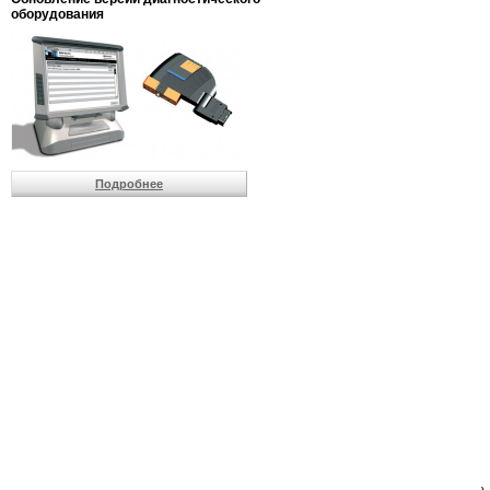
                         
оборудования
                         
                         
                         
                          
                          
                          
                          
                         
                          
Подробнее
                          
                          
                         
                         
                         
                         
                         
                         
                         
                         
                         
                         
                         
                         
                         
                         
                         
                         
                          