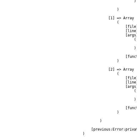
                        )

                )

            [1] => Array

                (

                    [file
                    [line]
                    [args]
                        (

                         
                        )

                    [func
                )

            [2] => Array

                (

                    [file
                    [line]
                    [args]
                        (

                         
                        )

                    [func
                )

        )

    [previous:Error:privat