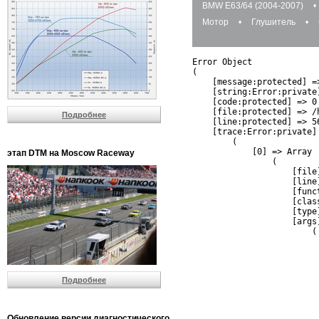
BMW E63/64 (2004-2007)
•
Мотор
•
Глушитель
•
Error Object

(

    [message:protected] =
    [string:Error:private]
    [code:protected] => 0

    [file:protected] => /
Подробнее
    [line:protected] => 56
    [trace:Error:private] 
        (

            [0] => Array

этап DTM на Moscow Raceway
                (

                    [file
                    [line]
                    [funct
                    [clas
                    [type]
                    [args]
                        (

                          
                          
                         
                         
Подробнее
                          
                          
                          
Обновление версии диагностического