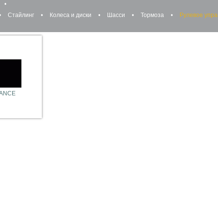
•
•
Стайлинг
•
Колеса и диски
•
Шасси
•
Тормоза
•
Рулевое упр
ANCE