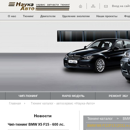
Вход на сай
О нас
Тюнинг
Двигатели
Удаление экологии
Наши проекты
Фо
ЧИП-ТЮНИНГ
RAPID МОДУЛЬ
РЕМОНТ ЭБУ
Главная
Тюнинг каталог - автосервис «Наука-Авто»
Новости
Тюнинг-каталог
>
BMW
Чип-тюнинг BMW Х5 F15 - 600 лс.
BMW M6 F12/F13 (2011-н.в