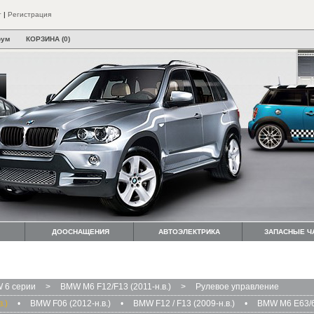
т
|
Регистрация
рум
КОРЗИНА (0)
ДООСНАЩЕНИЯ
АВТОЭЛЕКТРИКА
ЗАПАСНЫЕ Ч
 6 серии
>
BMW M6 F12/F13 (2011-н.в.)
>
Рулевое управление
.)
•
BMW F06 (2012-н.в.)
•
BMW F12 / F13 (2009-н.в.)
•
BMW M6 E63/64