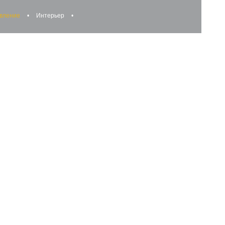
авление
•
Интерьер
•