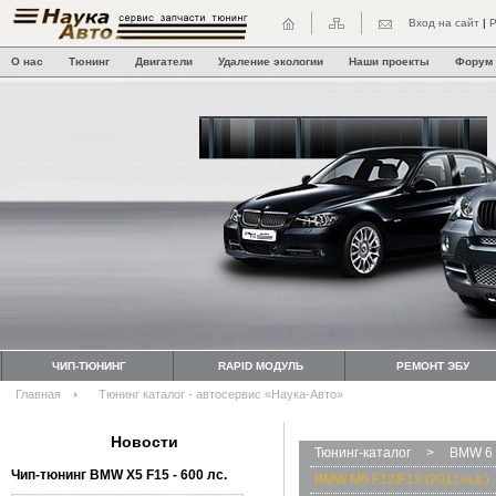
Вход на сайт
|
Р
О нас
Тюнинг
Двигатели
Удаление экологии
Наши проекты
Форум
ЧИП-ТЮНИНГ
RAPID МОДУЛЬ
РЕМОНТ ЭБУ
Главная
Тюнинг каталог - автосервис «Наука-Авто»
Новости
Тюнинг-каталог
>
BMW 6 
Чип-тюнинг BMW Х5 F15 - 600 лс.
BMW M6 F12/F13 (2011-н.в.)